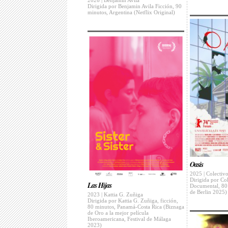
Dirigida por Benjamin Avila Ficción, 90
minutos, Argentina (Netflix Original)
Oasis
2025 | Colecti
Dirigida por Co
Las Hijas
Documental, 80 
de Berlin 2025)
2023 | Kattia G. Zuñiga
Dirigida por Kattia G. Zuñiga, ficción,
80 minutos, Panamá-Costa Rica (Biznaga
de Oro a la mejor película
Iberoamericana, Festival de Málaga
2023)