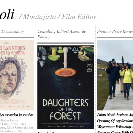
oli
/ Montajista / Film Editor
/ Documentary
Consulting Editor/ Asesor de
Prensa / Press-Revie
Edición
es esconden la sombra
Points North Institute 
Opening Of Application
 Torres Leiva
é Luis Torres Leiva
Weyermann Fellowship
tos, Chile-Corea del sur
 Sebastián 2026)
Program Comes With $1