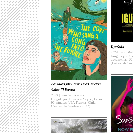
Igualada
2024 | Juan Mej
Dirigida por Ju
documental, 80
(Festival de Su
La Vaca Que Cantó Una Canción
Sobre El Futuro
2022 | Francisca Alegría
Dirigida por Francisca Alegría, ficción,
90 minutos, USA-Francia- Chile.
(Festival de Sundance 2022)