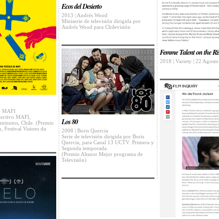
Ecos del Desierto
2013 | Andrés Wood
Miniserie de televisión dirigida por
Andrés Wood para Chilevisión
Femme Talent on the Ris
2018 | Variety | 22 Agost
vo MAFI
lectivo MAFI,
Los 80
minutos, Chile. (Premio
, Festival Visions du
2008 | Boris Quercia
Serie de televisión dirigida por Boris
Quercia, para Canal 13 UCTV. Primera y
Segunda temporada.
(Premio Altazor Mejor programa de
Televisión)