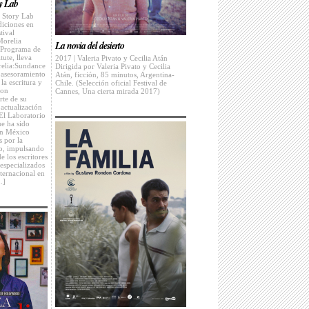
y Lab
e Story Lab
diciones en
tival
Morelia
La novia del desierto
l Programa de
tute, lleva
2017 | Valeria Pivato y Cecilia Atán
relia:Sundance
Dirigida por Valeria Pivato y Cecilia
 asesoramiento
Atán, ficción, 85 minutos, Argentina-
la escritura y
Chile. (Selección oficial Festival de
ion
Cannes, Una cierta mirada 2017)
rte de su
actualización
 El Laboratorio
e ha sido
en México
 por la
o, impulsando
e los escritores
 especializados
ternacional en
…]