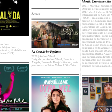
Morelia | Sundance Stor
2021 | Morelia | Sundanc
Después de tres exitosas e
2017, 2018 y 2019, el Fes
Series
Internacional de Cine de 
(FICM), en alianza con e
Ficción del Sundance Insti
nuevamente a cabo el Mo
Laboratorio de Guion, un
intensivo especializado en 
perfeccionamiento del gu
cinematográfico, como pa
programa de formación y 
profesional, Morelia Pro.
ías Botero
de Guion es un modelo qu
an Mejías Botero,
conducido exitosamente 
 minutos, USA-México.
La Casa de los Espíritus
desde hace más de 20 años
ndance 2024)
productora Bertha Navarr
2026 | Andrés Wood
una participación directa d
Dirigida por Andrés Wood, Francisca
participantes con asesores
Alegría, Fernanda Urrejola ficción, serie
de reconocido prestigio in
para Amazon Prime Video, USA-Chile.
sesiones personalizadas [