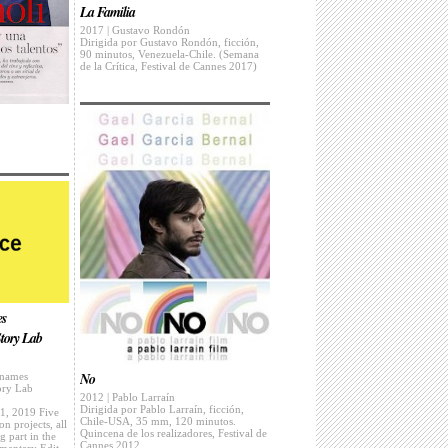
La Familia
2017 | Gustavo Rondón
Dirigida por Gustavo Rondón, ficción,
90 minutos, Venezuela-Chile. (Semana
de la Crítica, Festival de Cannes 2017)
es
tory Lab
No
 names
ory Lab
2012 | Pablo Larraín
Dirigida por Pablo Larraín, ficción,
1, 2019 Five
Chile-USA, 35 mm, 120 minutos.
on projects, all
Quincena de los realizadores, Festival de
g part in the
Cannes 2012.
umentary Edit