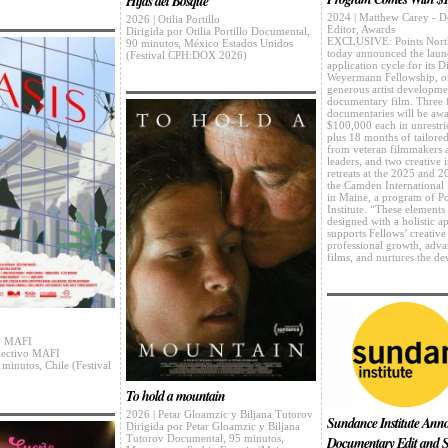
Hijas del Bosque
2024 | Matthew Carey - 
2026 | Otilia Portillo
Editor, Awards
Dirigida por Otilia Portillo Documental,
EXCLUSIVE: Points North 
90 minutos, México Estados Unidos
today announced the laun
(Festival CPH:DOX 2026)
application cycle for its D
Weyermann Fellowship, on
generous artist developme
documentary film. Three 
documentaries will be aw
$100,000 each in unrestric
plus 18 months of tailore
from veteran filmmakers 
leaders, and two creative 
retreats at the 2025 and 2
the Camden International 
in Maine, a program of Po
Institute. “These elements 
designed with a holistic a
supports Fellows’ creative
professional growth, adva
films, and nurtures the 
vo MAFI
lectivo MAFI
minutos, Chile (Festival
To hold a mountain
2026 | Petar Gloamzic y Biljana Tutorov
Sundance Institute Ann
Dirigida por Petar Gloamzic y Biljana
Tutorov Documental, 95 minutos,
Documentary Edit and S