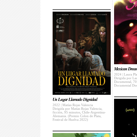
Mexican Drea
2024 | Laura Pl
Dirigida por La
Documental, 70
Documental Doc
Un Lugar Llamado Dignidad
2022 | Matías Rojas Valencia
Dirigida por Matías Rojas Valencia,
ficción, 95 minutos, Chile-Argentina-
Alemania. (Premio Colon de Plata,
Festival de Huelva 2022)