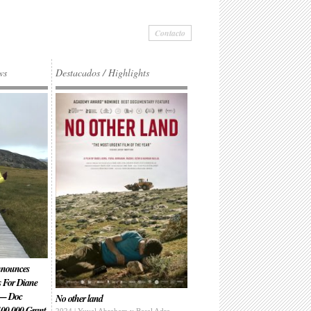
Contacto
ws
Destacados / Highlights
Announces
s For Diane
 — Doc
No other land
00,000 Grant
2024 | Yuval Abraham y Basel Adra