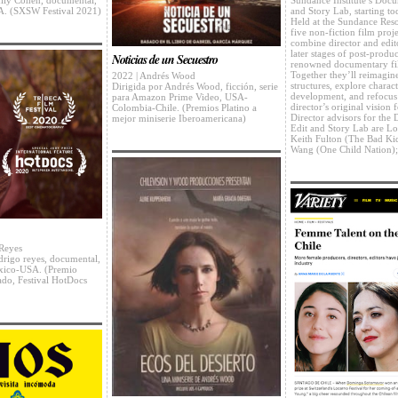
ily Cohen, documental,
and Story Lab, starting to
A. (SXSW Festival 2021)
Held at the Sundance Reso
five non-fiction film proj
combine director and edit
later stages of post-produ
Noticias de un Secuestro
renowned documentary fi
Together they’ll reimagin
2022 | Andrés Wood
structures, explore charac
Dirigida por Andrés Wood, ficción, serie
development, and refocus
para Amazon Prime Video, USA-
director’s original vision 
Colombia-Chile. (Premios Platino a
Director advisors for the
mejor miniserie Iberoamericana)
Edit and Story Lab are​ ​L
Keith Fulton​ ​(The Bad Ki
Wang​ (One Child Nation)
Reyes
drigo reyes, documental,
xico-USA. (Premio
ado, Festival HotDocs