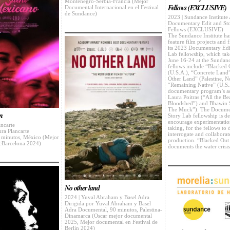
Montenegro-Serbia-Francia (Mejor
Fellows (EXCLUSIVE)
Documental Internacional en el Festival
de Sundance)
2023 | Sundance Institut
Documentary Edit and St
Fellows (EXCLUSIVE)
The Sundance Institute has
feature film projects and 
its 2023 Documentary Edi
Lab fellowship, which tak
June 16-24 at the Sundan
fellows include “Blacked
(U.S.A.), “Concrete Land
Other Land” (Palestine, 
“Remaining Native” (U.S.
documentary program’s ad
Laura Poitras (“All the Be
Bloodshed”) and Bhawin 
The Muck”). The Documen
m
Story Lab fellowship is d
encourage experimentatio
ancarte
taking, for the fellows to
ura Plancarte
interrogate and collaborat
 minutos, México (Mejor
production. “Blacked Ou
Barcelona 2024)
documents the water crisi
No other land
2024 | Yuval Abraham y Basel Adra
Dirigida por Yuval Abraham y Basel
Adra Documental, 90 minutos, Palestina-
Dinamarca (Oscar mejor documental
2025, Mejor documental en Festival de
Berlin 2024)