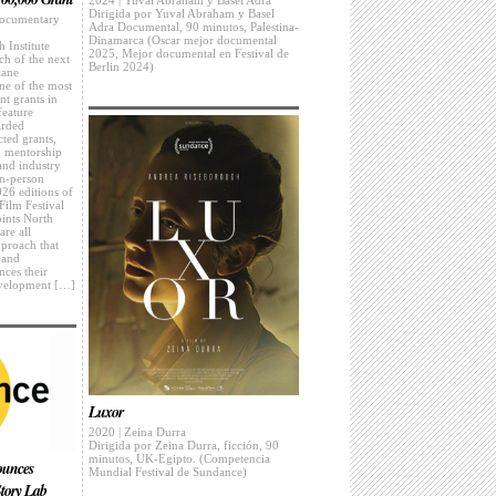
Dirigida por Yuval Abraham y Basel
Documentary
Adra Documental, 90 minutos, Palestina-
Dinamarca (Oscar mejor documental
Institute
2025, Mejor documental en Festival de
ch of the next
Berlin 2024)
iane
e of the most
nt grants in
feature
arded
ted grants,
d mentorship
and industry
in-person
026 editions of
Film Festival
ints North
are all
pproach that
 and
nces their
development […]
Luxor
2020 | Zeina Durra
Dirigida por Zeina Durra, ficción, 90
minutos, UK-Egipto. (Competencia
ounces
Mundial Festival de Sundance)
tory Lab