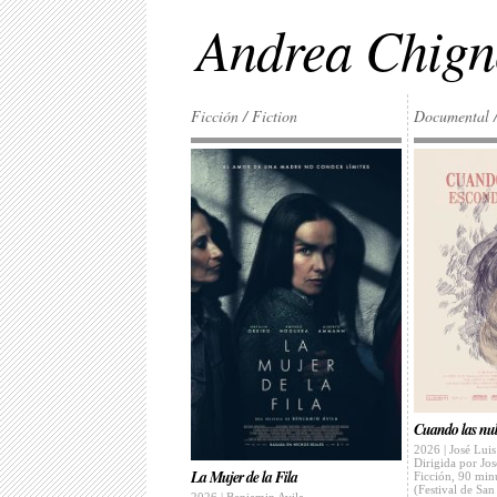
Andrea Chign
Ficción / Fiction
Documental 
Cuando las nub
2026 | José Luis
Dirigida por Jos
La Mujer de la Fila
Ficción, 90 minu
(Festival de San
2026 | Benjamin Avila