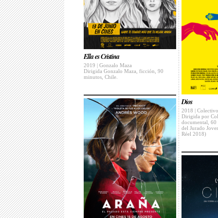
Ella es Cristina
2019 | Gonzalo Maza
Dirigida Gonzalo Maza, ficción, 90
minutos, Chile.
Dios
2018 | Colecti
Dirigida por Co
documental, 60 
del Jurado Joven
Réel 2018)