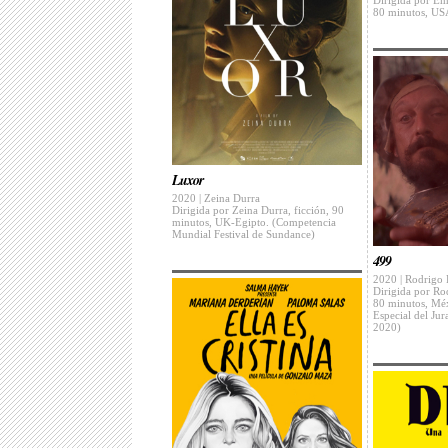
Dirigida por Em
80 minutos, US
Luxor
2020 | Zeina Durra
Dirigida por Zeina Durra, ficción, 90
minutos, UK-Egipto. (Competencia
Mundial Festival de Sundance)
499
2020 | Rodrigo 
Dirigida por Ro
80 minutos, Mé
Especial del Jur
2020)