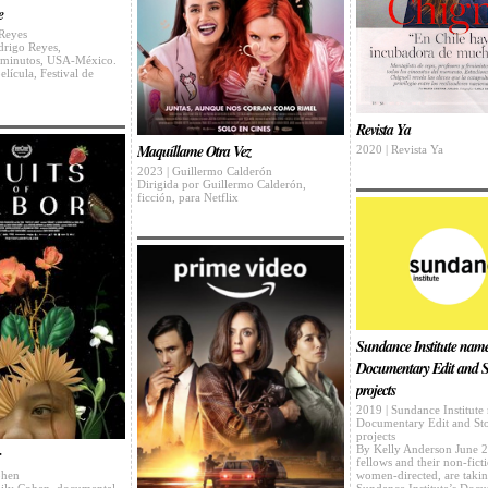
e
Reyes
drigo Reyes,
 minutos, USA-México.
lícula, Festival de
Revista Ya
Maquíllame Otra Vez
2020 | Revista Ya
2023 | Guillermo Calderón
Dirigida por Guillermo Calderón,
ficción, para Netflix
Sundance Institute nam
Documentary Edit and S
projects
2019 | Sundance Institute
Documentary Edit and St
projects
By Kelly Anderson June 2
fellows and their non-ficti
women-directed, are takin
ohen
Sundance Institute’s Doc