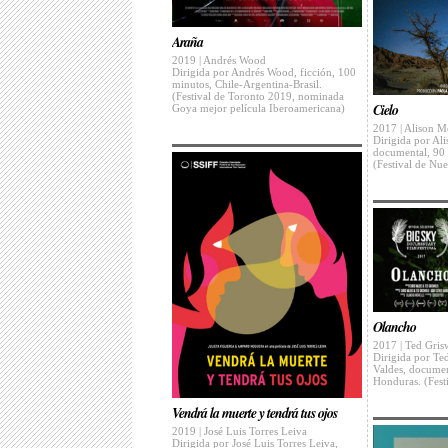
Araña
2019 | Andrés Wood
Dirigida por Andrés Wood, ficción, 100
minutos, Chile-Argentina-Brasil.
(Festival de Toronto 2019, nominada
Cielo
Goya mejor película Iberoamericana)
2017 | Alison 
Dirigida por Al
documental, 90 
(Festival de Nu
Olancho
2017 | Ted Gris
Dirigida por Te
Valdes, docume
Honduras. (Fest
Vendrá la muerte y tendrá tus ojos
2019 | José Luis Torres Leiva
Dirigida por José Luis Torres Leiva,