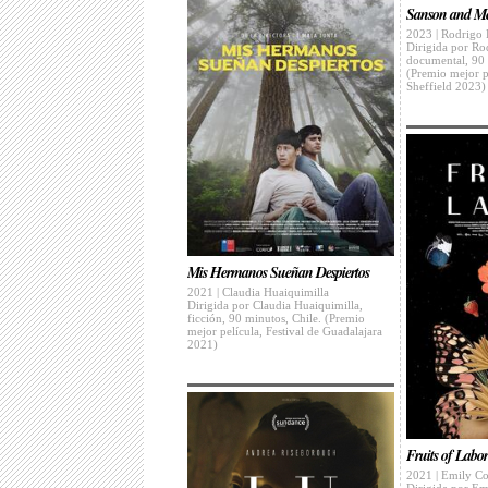
Sanson and M
2023 | Rodrigo 
Dirigida por Ro
documental, 90
(Premio mejor pe
Sheffield 2023)
Mis Hermanos Sueñan Despiertos
2021 | Claudia Huaiquimilla
Dirigida por Claudia Huaiquimilla,
ficción, 90 minutos, Chile. (Premio
mejor película, Festival de Guadalajara
2021)
Fruits of Labor
2021 | Emily C