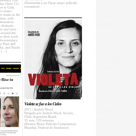
(Nominada a un Oscar mejor película
day (June 21).
extranjera)
rt in Utah,
ect teams
or teams in the
ction, with
lmmakers.
e dramatic
ter and story
 around the
for their work.
 Documentary
ou Pepe and
ds), ​and Nanfu
; […]
Violeta se fue a los Cielos
2011 | Andrés Wood
Dirigida por Andrés Wood, ficción,
Chile-Argentina-Brasil,
35 mm, 120 minutos.
(Premio Mejor Película Competencia
Mundial, Festival de Sundance)