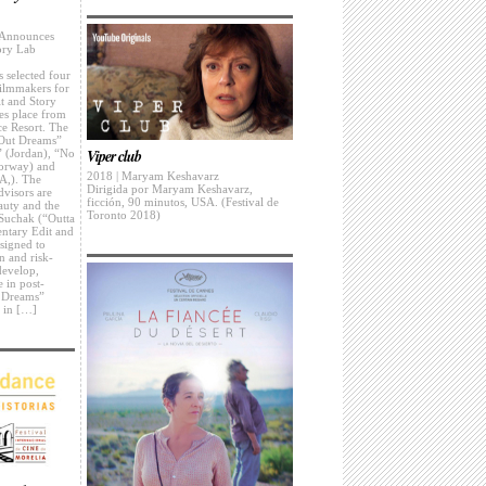
e Announces
ory Lab
 selected four
filmmakers for
t and Story
es place from
ce Resort. The
 Out Dreams”
Viper club
” (Jordan), “No
Norway) and
2018 | Maryam Keshavarz
A,). The
Dirigida por Maryam Keshavarz,
visors are
ficción, 90 minutos, USA. (Festival de
auty and the
Toronto 2018)
Suchak (“Outta
tary Edit and
esigned to
n and risk-
 develop,
e in post-
t Dreams”
s in […]