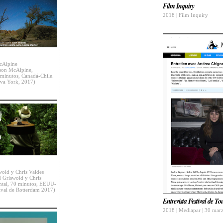
Film Inquiry
2018 | Film Inquiry
McAlpine
ison McAlpine,
minutos, Canadá-Chile.
eva York, 2017)
wold y Chris Valdes
d Griswold y Chris
ntal, 70 minutos, EEUU-
ival de Rotterdam 2017)
Entrevista Festival de To
2018 | Mediapar | 30 mar