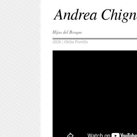
Andrea Chign
Hijas del Bosque
2026 | Otilia Portillo