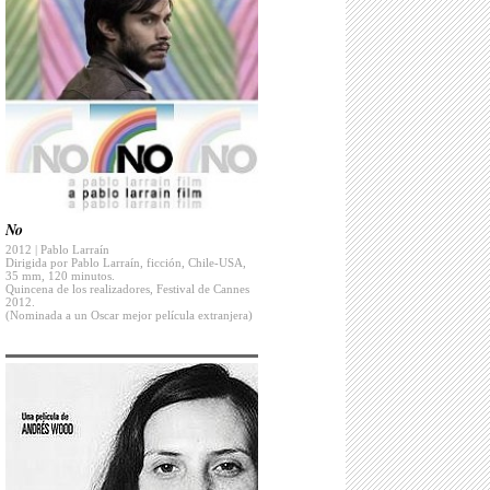
No
2012 | Pablo Larraín
Dirigida por Pablo Larraín, ficción, Chile-USA,
35 mm, 120 minutos.
Quincena de los realizadores, Festival de Cannes
2012.
(Nominada a un Oscar mejor película extranjera)