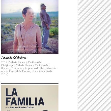
La novia del desierto
2017 | Valeria Pivato y Cecilia Atán
Dirigida por Valeria Pivato y Cecilia Atán,
ficción, 85 minutos, Argentina-Chile. (Selección
oficial Festival de Cannes, Una cierta mirada
2017)