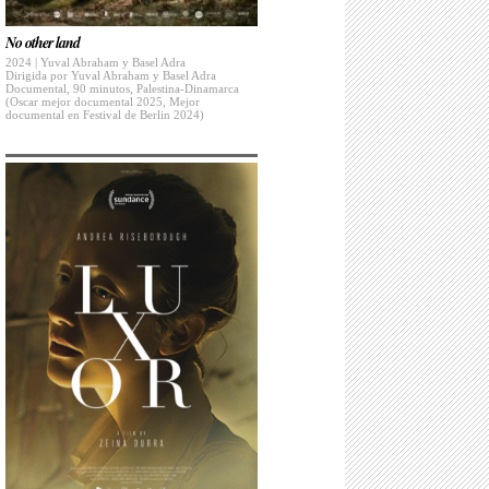
No other land
2024 | Yuval Abraham y Basel Adra
Dirigida por Yuval Abraham y Basel Adra
Documental, 90 minutos, Palestina-Dinamarca
(Oscar mejor documental 2025, Mejor
documental en Festival de Berlin 2024)