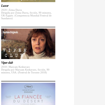
Luxor
2020 | Zeina Durra
Dirigida por Zeina Durra, ficción, 90 minutos,
UK-Egipto. (Competencia Mundial Festival de
Sundance)
Viper club
2018 | Maryam Keshavarz
Dirigida por Maryam Keshavarz, ficción, 90
minutos, USA. (Festival de Toronto 2018)